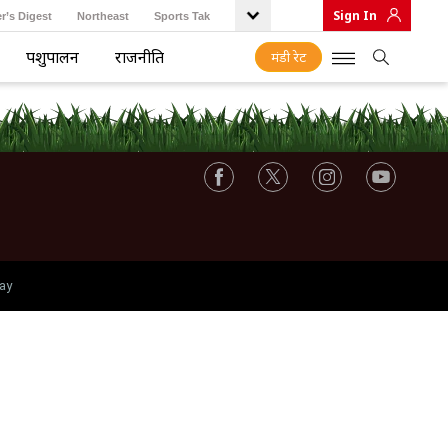
Sign In
r’s Digest
Northeast
Sports Tak
पशुपालन
राजनीति
मंडी रेट
ay