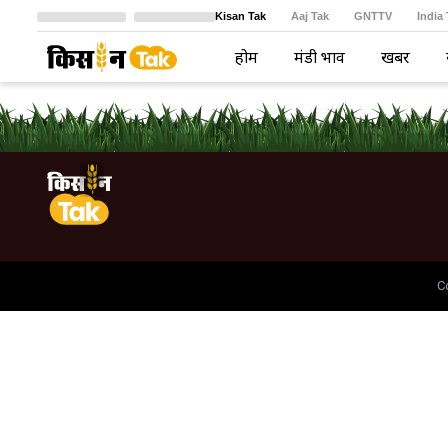
Kisan Tak
Aaj Tak
GNTTV
India
Crime Tak
Astro Tak
বাংলা
होम
मंडी भाव
खबरें
C