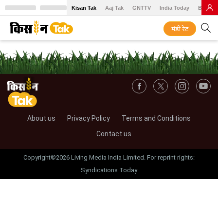
Kisan Tak
Aaj Tak
GNTTV
India Today
BT Baz
मंडी रेट
About us
Privacy Policy
Terms and Conditions
Contact us
Copyright©2026 Living Media India Limited. For reprint rights:
Syndications Today