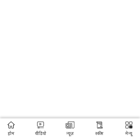
होम
वीडियो
न्यूज़
स्कीम
मेन्यू