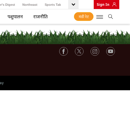
Sign In
r’s Digest
Northeast
Sports Tak
पशुपालन
राजनीति
मंडी रेट
ay