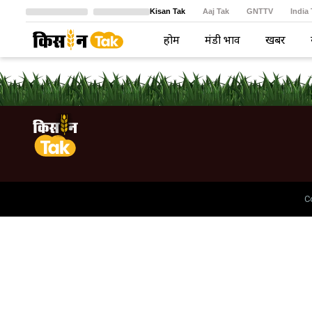
Kisan Tak
Aaj Tak
GNTTV
India
Crime Tak
Astro Tak
বাংলা
होम
मंडी भाव
खबरें
C