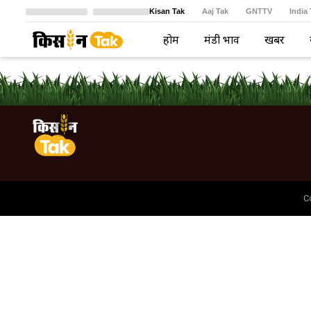
Kisan Tak
Aaj Tak
GNTTV
India
Crime Tak
Astro Tak
বাংলা
होम
मंडी भाव
खबरें
C