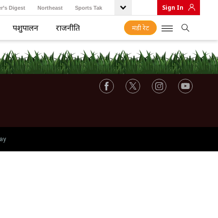
Sign In
r’s Digest
Northeast
Sports Tak
पशुपालन
राजनीति
मंडी रेट
ay