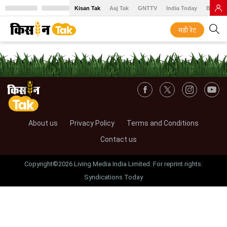
Kisan Tak
Aaj Tak
GNTTV
India Today
BT Baz
मंडी रेट
About us
Privacy Policy
Terms and Conditions
Contact us
Copyright©2026 Living Media India Limited. For reprint rights:
Syndications Today