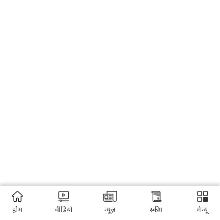
होम
वीडियो
न्यूज़
स्कीम
मेन्यू