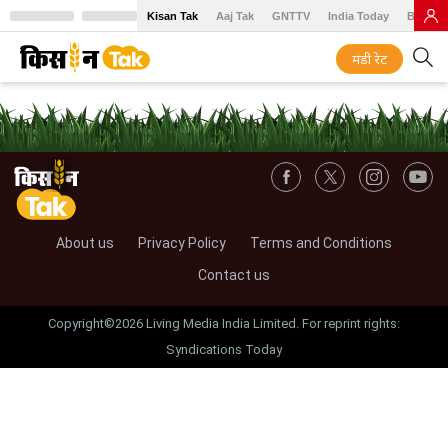
Kisan Tak
Aaj Tak
GNTTV
India Today
BT Baz
मंडी रेट
About us
Privacy Policy
Terms and Conditions
Contact us
Copyright©2026 Living Media India Limited. For reprint rights:
Syndications Today