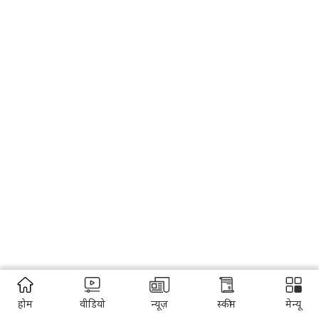
होम
वीडियो
न्यूज़
स्कीम
मेन्यू