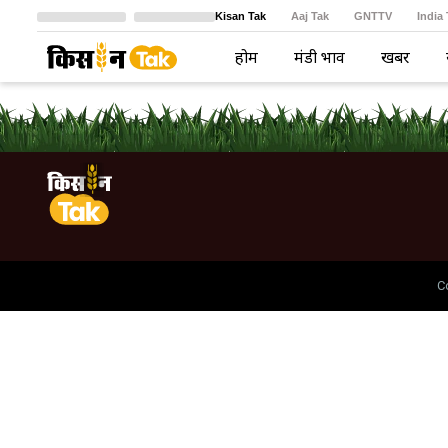
Kisan Tak
Aaj Tak
GNTTV
India
Crime Tak
Astro Tak
বাংলা
होम
मंडी भाव
खबरें
C