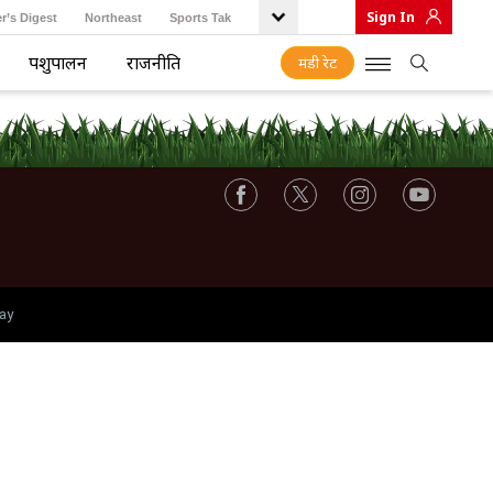
Sign In
r’s Digest
Northeast
Sports Tak
पशुपालन
राजनीति
मंडी रेट
ay