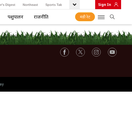
Sign In
r’s Digest
Northeast
Sports Tak
पशुपालन
राजनीति
मंडी रेट
ay