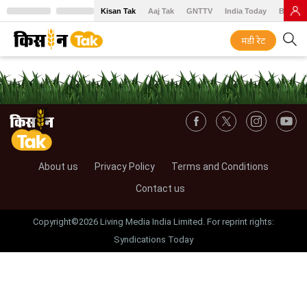
Kisan Tak
Aaj Tak
GNTTV
India Today
BT Baz
मंडी रेट
About us
Privacy Policy
Terms and Conditions
Contact us
Copyright©2026 Living Media India Limited. For reprint rights:
Syndications Today