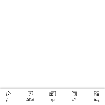
होम
वीडियो
न्यूज़
स्कीम
मेन्यू