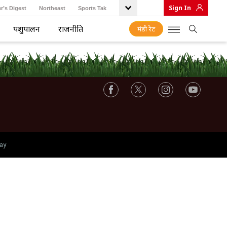
Sign In
r’s Digest
Northeast
Sports Tak
पशुपालन
राजनीति
मंडी रेट
ay