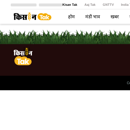
Kisan Tak
Aaj Tak
GNTTV
India
Crime Tak
Astro Tak
বাংলা
होम
मंडी भाव
खबरें
C