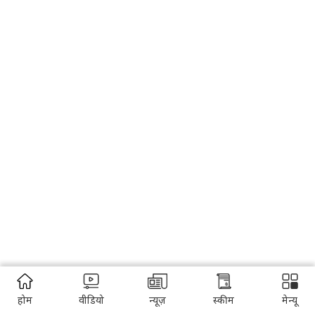
होम
वीडियो
न्यूज़
स्कीम
मेन्यू