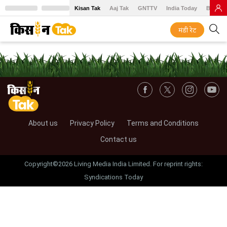
Kisan Tak
Aaj Tak
GNTTV
India Today
BT Baz
मंडी रेट
About us
Privacy Policy
Terms and Conditions
Contact us
Copyright©2026 Living Media India Limited. For reprint rights:
Syndications Today