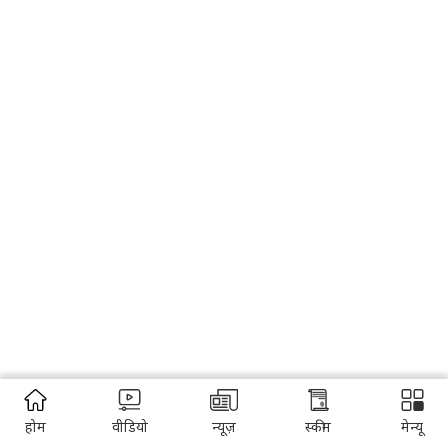
होम
वीडियो
न्यूज़
स्कीम
मेन्यू