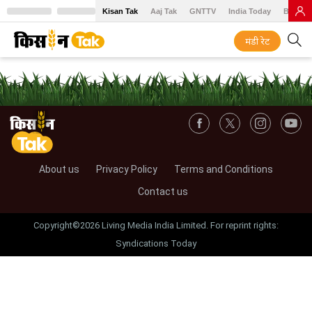
Kisan Tak
Aaj Tak
GNTTV
India Today
BT Baz
मंडी रेट
About us
Privacy Policy
Terms and Conditions
Contact us
Copyright©2026 Living Media India Limited. For reprint rights:
Syndications Today