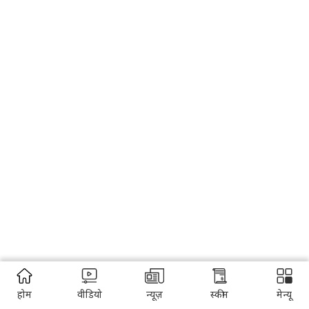
होम
वीडियो
न्यूज़
स्कीम
मेन्यू