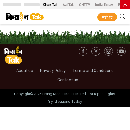
Kisan Tak
Aaj Tak
GNTTV
India Today
BT Baz
मंडी रेट
About us
Privacy Policy
Terms and Conditions
Contact us
Copyright©2026 Living Media India Limited. For reprint rights:
Syndications Today