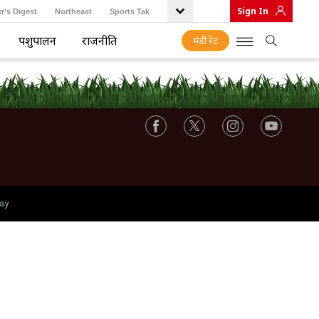
Sign In
r’s Digest
Northeast
Sports Tak
पशुपालन
राजनीति
मंडी रेट
ay