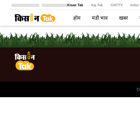
Kisan Tak
Aaj Tak
GNTTV
India
Crime Tak
Astro Tak
বাংলা
होम
मंडी भाव
खबरें
C