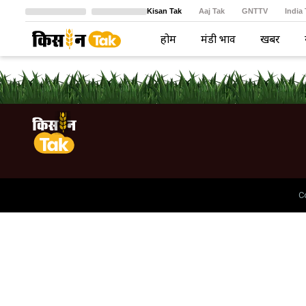
Kisan Tak
Aaj Tak
GNTTV
India
Crime Tak
Astro Tak
বাংলা
होम
मंडी भाव
खबरें
C