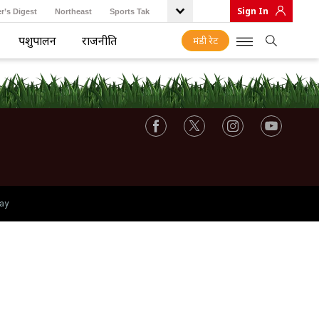
Sign In
r’s Digest
Northeast
Sports Tak
पशुपालन
राजनीति
मंडी रेट
ay