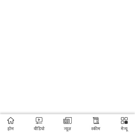
होम
वीडियो
न्यूज़
स्कीम
मेन्यू