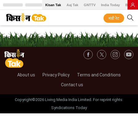
Kisan Tak
Aaj Tak
GNTTV
India Today
BT Baz
मंडी रेट
About us
Privacy Policy
Terms and Conditions
Contact us
Copyright©2026 Living Media India Limited. For reprint rights:
Syndications Today