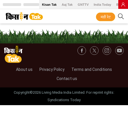
Kisan Tak
Aaj Tak
GNTTV
India Today
BT Baz
मंडी रेट
About us
Privacy Policy
Terms and Conditions
Contact us
Copyright©2026 Living Media India Limited. For reprint rights:
Syndications Today