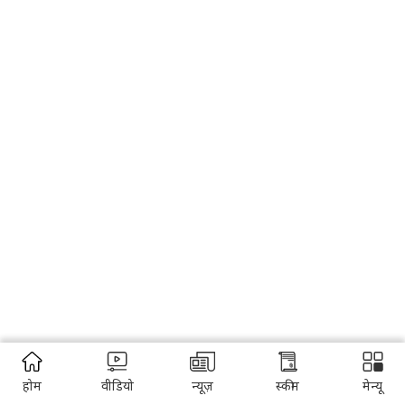
होम
वीडियो
न्यूज़
स्कीम
मेन्यू