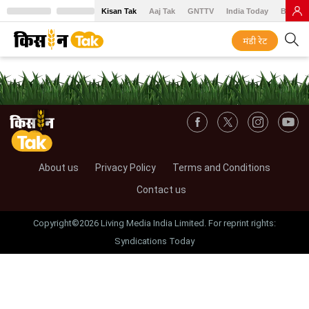
Kisan Tak
Aaj Tak
GNTTV
India Today
BT Baz
मंडी रेट
About us
Privacy Policy
Terms and Conditions
Contact us
Copyright©2026 Living Media India Limited. For reprint rights:
Syndications Today