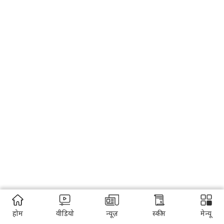
होम
वीडियो
न्यूज़
स्कीम
मेन्यू