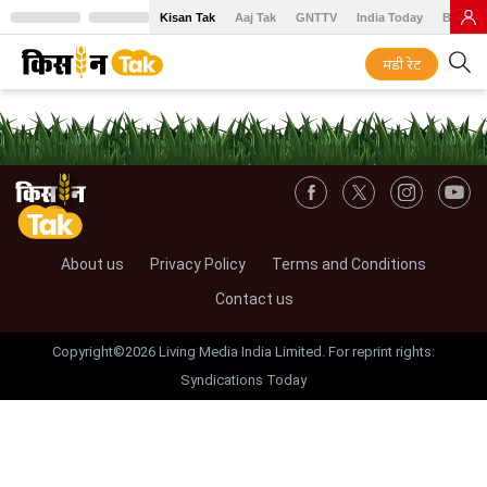
Kisan Tak
Aaj Tak
GNTTV
India Today
BT Baz
मंडी रेट
About us
Privacy Policy
Terms and Conditions
Contact us
Copyright©2026 Living Media India Limited. For reprint rights:
Syndications Today