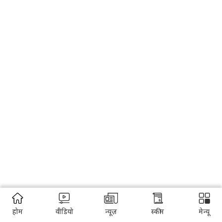
होम
वीडियो
न्यूज़
स्कीम
मेन्यू