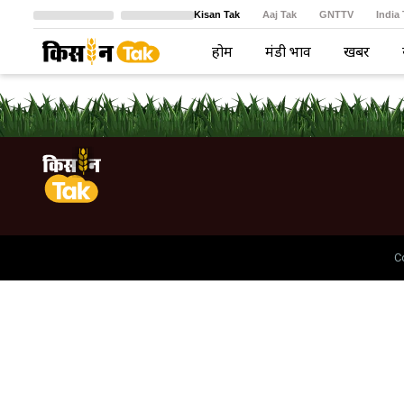
Kisan Tak
Aaj Tak
GNTTV
India
Crime Tak
Astro Tak
বাংলা
होम
मंडी भाव
खबरें
C