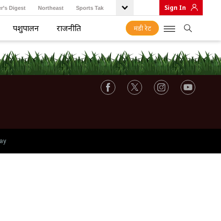
Sign In
r’s Digest
Northeast
Sports Tak
पशुपालन
राजनीति
मंडी रेट
ay