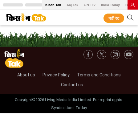
Kisan Tak
Aaj Tak
GNTTV
India Today
BT Baz
मंडी रेट
About us
Privacy Policy
Terms and Conditions
Contact us
Copyright©2026 Living Media India Limited. For reprint rights:
Syndications Today