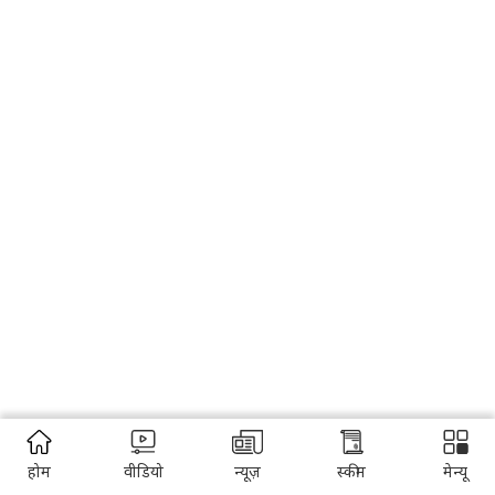
होम
वीडियो
न्यूज़
स्कीम
मेन्यू