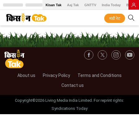
Kisan Tak
Aaj Tak
GNTTV
India Today
BT Baz
मंडी रेट
About us
Privacy Policy
Terms and Conditions
Contact us
Copyright©2026 Living Media India Limited. For reprint rights:
Syndications Today