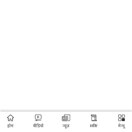
होम
वीडियो
न्यूज़
स्कीम
मेन्यू