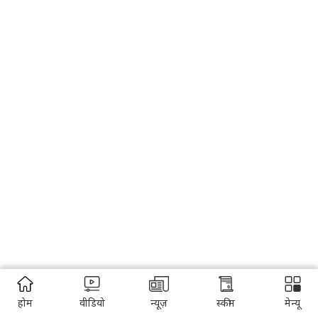
होम
वीडियो
न्यूज़
स्कीम
मेन्यू