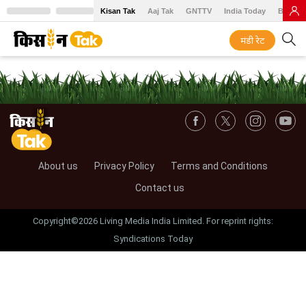
Kisan Tak
Aaj Tak
GNTTV
India Today
BT Baz
मंडी रेट
About us
Privacy Policy
Terms and Conditions
Contact us
Copyright©2026 Living Media India Limited. For reprint rights:
Syndications Today