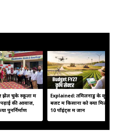
झेल चुके स्कूलों में
Explained: तमिलनाडु के कृषि
खेत भा
ी पढ़ाई की आवाज,
बजट में किसानों को क्या मिला,
का! खा
िया पुनर्निर्माण
10 पॉइंट्स में जानें
जीत रह