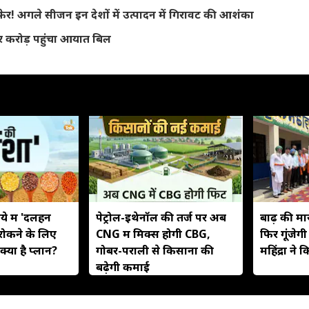
! अगले सीजन इन देशाें में उत्‍पादन में गिरावट की आशंका
जार करोड़ पहुंचा आयात बिल
े में 'दलहन
पेट्रोल-इथेनॉल की तर्ज पर अब
बाढ़ की मार 
रोकने के लिए
CNG में मिक्स होगी CBG,
फिर गूंजेग
्या है प्लान?
गोबर-पराली से किसानों की
महिंद्रा ने क
बढ़ेगी कमाई