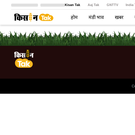
Kisan Tak
Aaj Tak
GNTTV
India
Crime Tak
Astro Tak
বাংলা
होम
मंडी भाव
खबरें
C