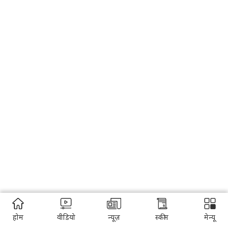
होम
वीडियो
न्यूज़
स्कीम
मेन्यू