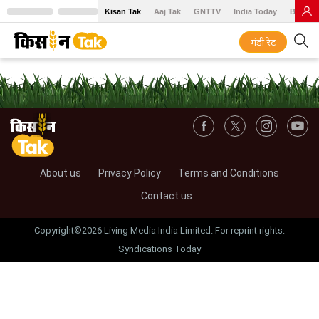
Kisan Tak
Aaj Tak
GNTTV
India Today
BT Baz
मंडी रेट
About us
Privacy Policy
Terms and Conditions
Contact us
Copyright©2026 Living Media India Limited. For reprint rights:
Syndications Today