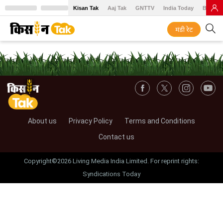
Kisan Tak
Aaj Tak
GNTTV
India Today
BT Baz
मंडी रेट
About us
Privacy Policy
Terms and Conditions
Contact us
Copyright©2026 Living Media India Limited. For reprint rights:
Syndications Today