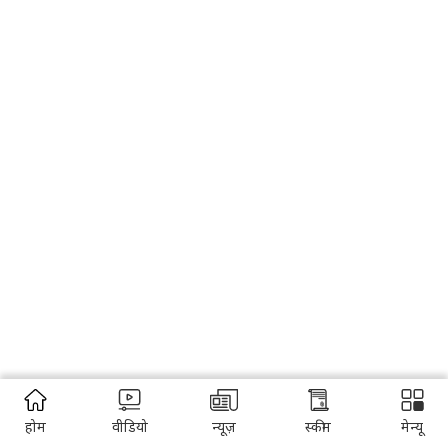
होम
वीडियो
न्यूज़
स्कीम
मेन्यू