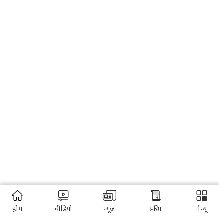
होम
वीडियो
न्यूज़
स्कीम
मेन्यू