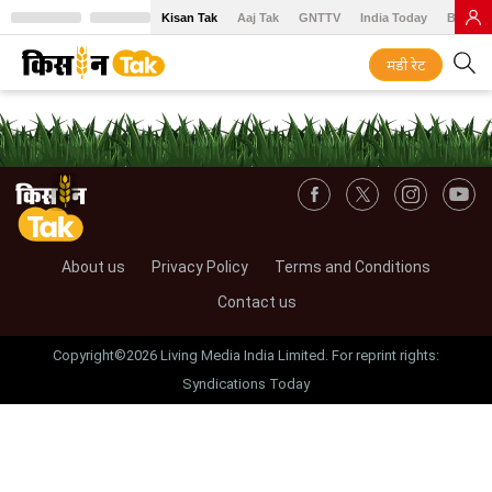
Kisan Tak
Aaj Tak
GNTTV
India Today
BT Baz
मंडी रेट
About us
Privacy Policy
Terms and Conditions
Contact us
Copyright©2026 Living Media India Limited. For reprint rights:
Syndications Today