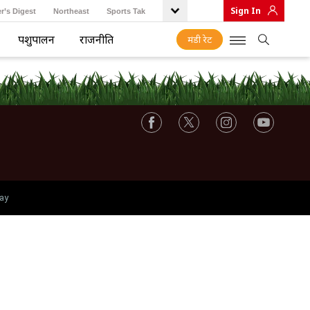
Sign In
r’s Digest
Northeast
Sports Tak
पशुपालन
राजनीति
मंडी रेट
ay