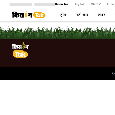
Kisan Tak
Aaj Tak
GNTTV
India
Crime Tak
Astro Tak
বাংলা
होम
मंडी भाव
खबरें
C