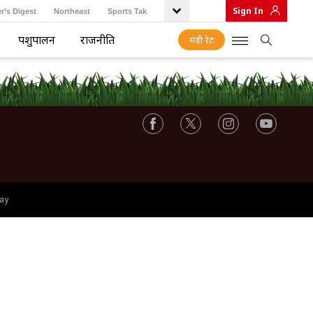
Sign In
r’s Digest
Northeast
Sports Tak
पशुपालन
राजनीति
मंडी रेट
ay