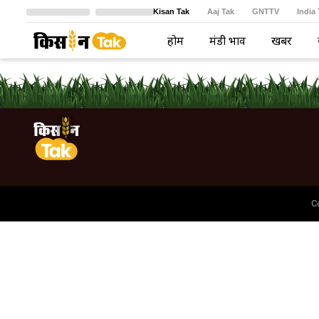
Kisan Tak
Aaj Tak
GNTTV
India
Crime Tak
Astro Tak
বাংলা
होम
मंडी भाव
खबरें
C