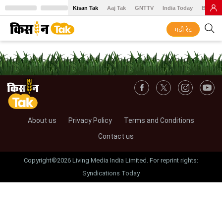
Kisan Tak
Aaj Tak
GNTTV
India Today
BT Baz
मंडी रेट
About us
Privacy Policy
Terms and Conditions
Contact us
Copyright©2026 Living Media India Limited. For reprint rights:
Syndications Today