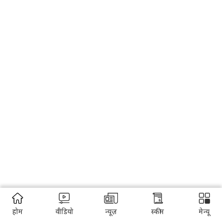
होम
वीडियो
न्यूज़
स्कीम
मेन्यू