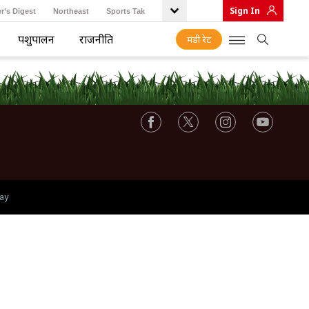
Sign In
r’s Digest
Northeast
Sports Tak
पशुपालन
राजनीति
मंडी रेट
ay