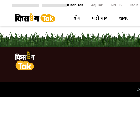
Kisan Tak
Aaj Tak
GNTTV
India
Crime Tak
Astro Tak
বাংলা
होम
मंडी भाव
खबरें
C