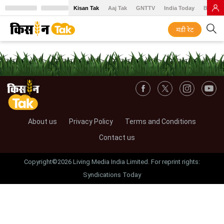
Kisan Tak
Aaj Tak
GNTTV
India Today
BT Baz
मंडी रेट
About us
Privacy Policy
Terms and Conditions
Contact us
Copyright©2026 Living Media India Limited. For reprint rights:
Syndications Today