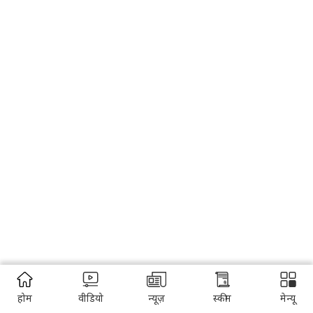
होम
वीडियो
न्यूज़
स्कीम
मेन्यू