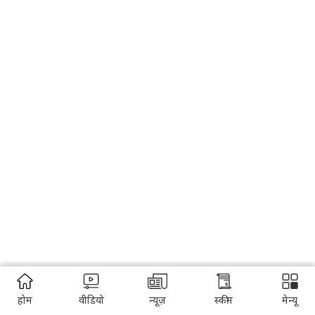
होम
वीडियो
न्यूज़
स्कीम
मेन्यू