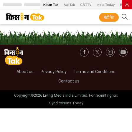
Kisan Tak
Aaj Tak
GNTTV
India Today
BT Baz
मंडी रेट
About us
Privacy Policy
Terms and Conditions
Contact us
Copyright©2026 Living Media India Limited. For reprint rights:
Syndications Today