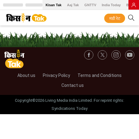
Kisan Tak
Aaj Tak
GNTTV
India Today
BT Baz
मंडी रेट
About us
Privacy Policy
Terms and Conditions
Contact us
Copyright©2026 Living Media India Limited. For reprint rights:
Syndications Today