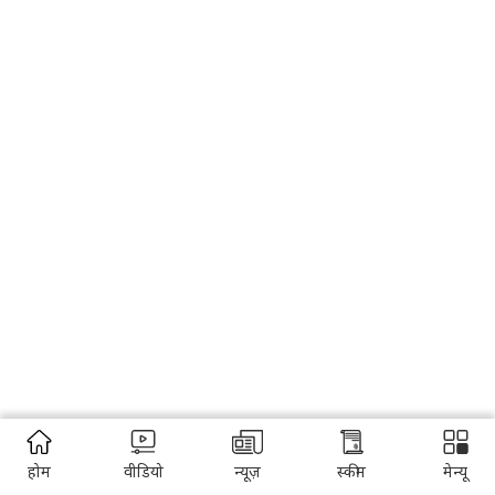
होम
वीडियो
न्यूज़
स्कीम
मेन्यू