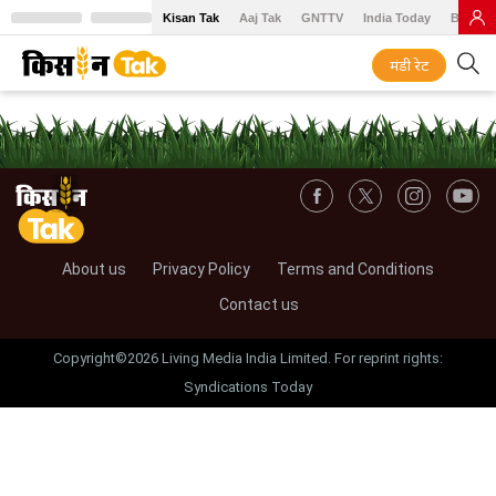
Kisan Tak
Aaj Tak
GNTTV
India Today
BT Baz
मंडी रेट
About us
Privacy Policy
Terms and Conditions
Contact us
Copyright©2026 Living Media India Limited. For reprint rights:
Syndications Today