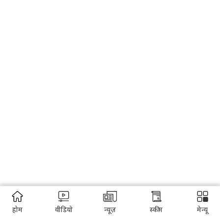
होम
वीडियो
न्यूज़
स्कीम
मेन्यू