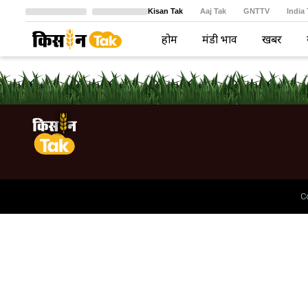
Kisan Tak
Aaj Tak
GNTTV
India
Crime Tak
Astro Tak
বাংলা
होम
मंडी भाव
खबरें
C