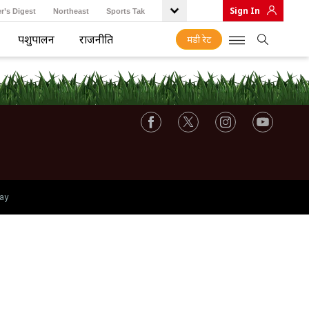
Sign In
r’s Digest
Northeast
Sports Tak
पशुपालन
राजनीति
मंडी रेट
ay