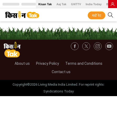
Kisan Tak
Aaj Tak
GNTTV
India Today
BT Baz
मंडी रेट
About us
Privacy Policy
Terms and Conditions
Contact us
Copyright©2026 Living Media India Limited. For reprint rights:
Syndications Today