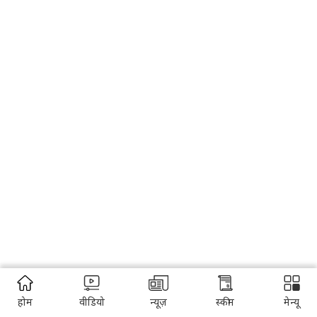
होम
वीडियो
न्यूज़
स्कीम
मेन्यू