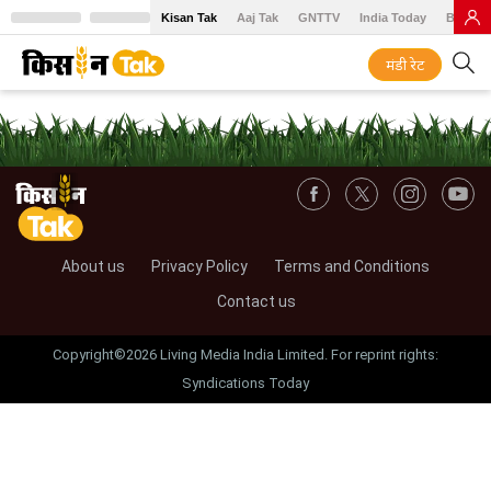
Kisan Tak
Aaj Tak
GNTTV
India Today
BT Baz
मंडी रेट
About us
Privacy Policy
Terms and Conditions
Contact us
Copyright©2026 Living Media India Limited. For reprint rights:
Syndications Today