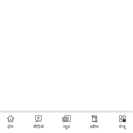
होम
वीडियो
न्यूज़
स्कीम
मेन्यू