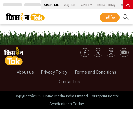
Kisan Tak
Aaj Tak
GNTTV
India Today
BT Baz
मंडी रेट
About us
Privacy Policy
Terms and Conditions
Contact us
Copyright©2026 Living Media India Limited. For reprint rights:
Syndications Today