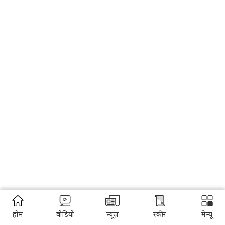
होम
वीडियो
न्यूज़
स्कीम
मेन्यू