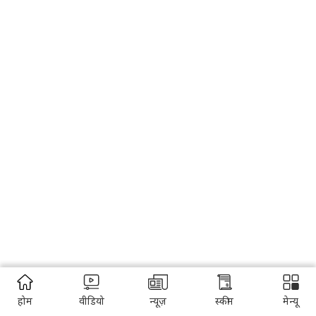
होम
वीडियो
न्यूज़
स्कीम
मेन्यू