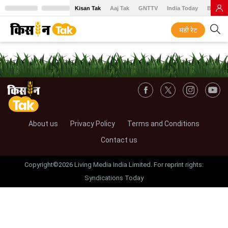
Kisan Tak
Aaj Tak
GNTTV
India Today
BT Baz
मंडी रेट
About us
Privacy Policy
Terms and Conditions
Contact us
Copyright©2026 Living Media India Limited. For reprint rights:
Syndications Today