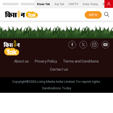
Kisan Tak
Aaj Tak
GNTTV
India Today
BT Baz
मंडी रेट
About us
Privacy Policy
Terms and Conditions
Contact us
Copyright©2026 Living Media India Limited. For reprint rights:
Syndications Today