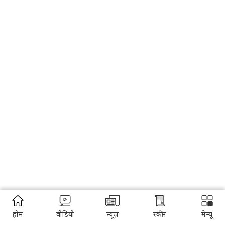
होम
वीडियो
न्यूज़
स्कीम
मेन्यू