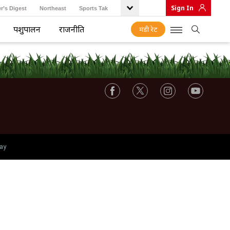
Sign In
r’s Digest
Northeast
Sports Tak
पशुपालन
राजनीति
मंडी रेट
ay