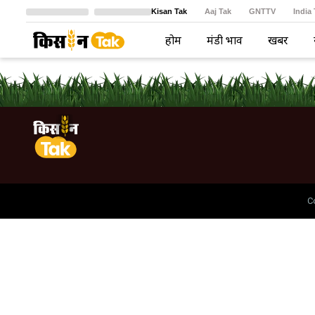
Kisan Tak
Aaj Tak
GNTTV
India
Crime Tak
Astro Tak
বাংলা
होम
मंडी भाव
खबरें
C