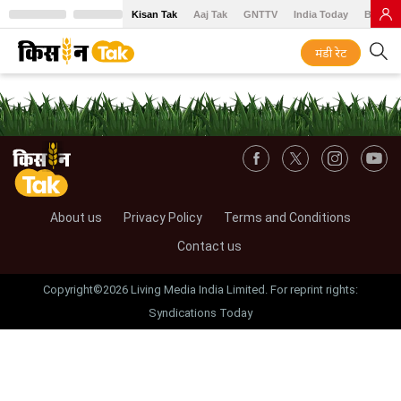
Kisan Tak
Aaj Tak
GNTTV
India Today
BT Baz
मंडी रेट
About us
Privacy Policy
Terms and Conditions
Contact us
Copyright©2026 Living Media India Limited. For reprint rights:
Syndications Today