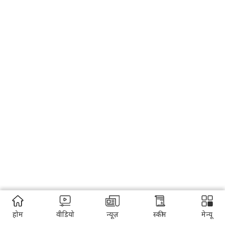
होम
वीडियो
न्यूज़
स्कीम
मेन्यू