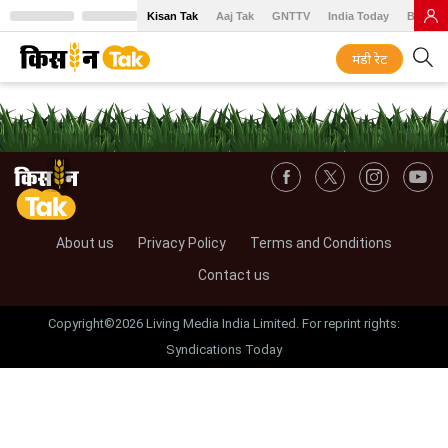
Kisan Tak
Aaj Tak
GNTTV
India Today
BT Baz
मंडी रेट
About us
Privacy Policy
Terms and Conditions
Contact us
Copyright©2026 Living Media India Limited. For reprint rights:
Syndications Today