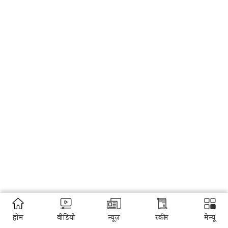
होम
वीडियो
न्यूज़
स्कीम
मेन्यू