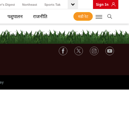
Sign In
r’s Digest
Northeast
Sports Tak
पशुपालन
राजनीति
मंडी रेट
ay