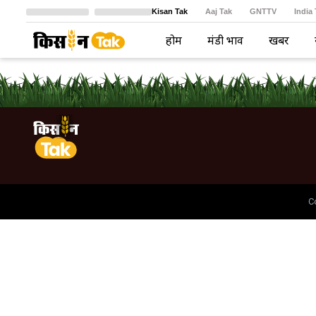
Kisan Tak
Aaj Tak
GNTTV
India
Crime Tak
Astro Tak
বাংলা
होम
मंडी भाव
खबरें
C