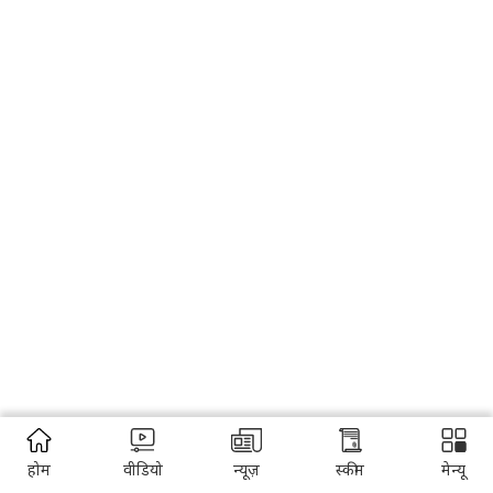
होम
वीडियो
न्यूज़
स्कीम
मेन्यू