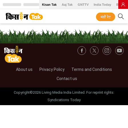
Kisan Tak
Aaj Tak
GNTTV
India Today
BT Baz
मंडी रेट
About us
Privacy Policy
Terms and Conditions
Contact us
Copyright©2026 Living Media India Limited. For reprint rights:
Syndications Today