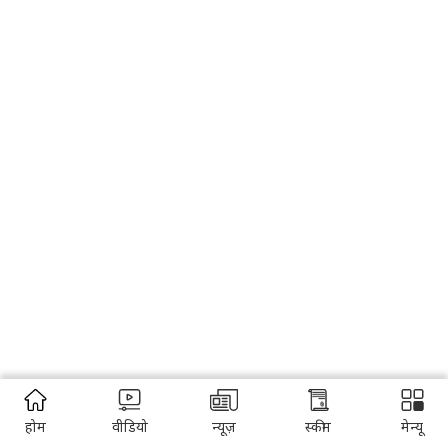
होम
वीडियो
न्यूज़
स्कीम
मेन्यू