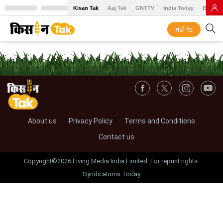
Kisan Tak
Aaj Tak
GNTTV
India Today
BT Baz
मंडी रेट
About us
Privacy Policy
Terms and Conditions
Contact us
Copyright©2026 Living Media India Limited. For reprint rights:
Syndications Today