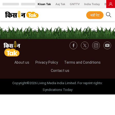
Kisan Tak
Aaj Tak
GNTTV
India Today
BT Baz
मंडी रेट
About us
Privacy Policy
Terms and Conditions
Contact us
Copyright©2026 Living Media India Limited. For reprint rights:
Syndications Today