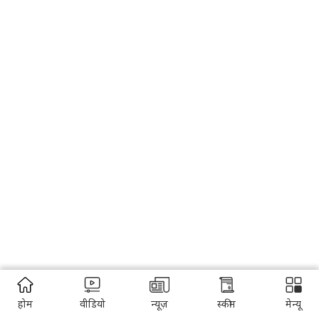
होम
वीडियो
न्यूज़
स्कीम
मेन्यू