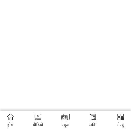
होम
वीडियो
न्यूज़
स्कीम
मेन्यू