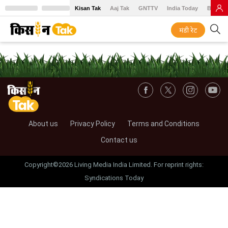
Kisan Tak
Aaj Tak
GNTTV
India Today
BT Baz
मंडी रेट
About us
Privacy Policy
Terms and Conditions
Contact us
Copyright©2026 Living Media India Limited. For reprint rights:
Syndications Today